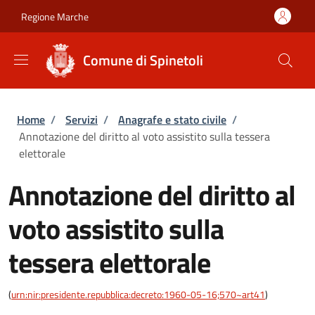
Salta al contenuto principale
Skip to footer content
Regione Marche
Comune di Spinetoli
Briciole di pane
Home
/
Servizi
/
Anagrafe e stato civile
/
Annotazione del diritto al voto assistito sulla tessera
elettorale
Annotazione del diritto al
voto assistito sulla
tessera elettorale
(
urn:nir:presidente.repubblica:decreto:1960-05-16;570~art41
)