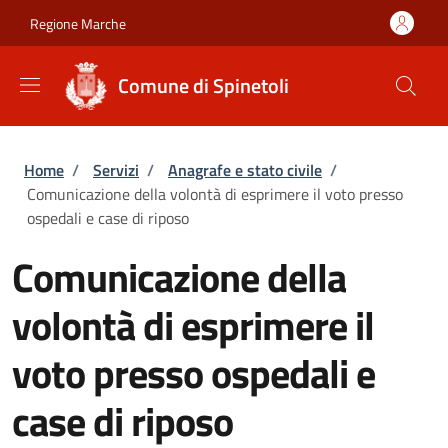
Salta al contenuto principale
Skip to footer content
Regione Marche
Comune di Spinetoli
Briciole di pane
Home
/
Servizi
/
Anagrafe e stato civile
/
Comunicazione della volontà di esprimere il voto presso
ospedali e case di riposo
Comunicazione della
volontà di esprimere il
voto presso ospedali e
case di riposo