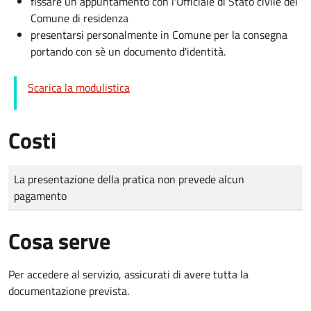
fissare un appuntamento con l'Ufficiale di Stato civile del
Comune di residenza
presentarsi personalmente in Comune per la consegna
portando con sè un documento d'identità.
Scarica la modulistica
Costi
Tipo di pagamento
Importo
La presentazione della pratica non prevede alcun
pagamento
Cosa serve
Per accedere al servizio, assicurati di avere tutta la
documentazione prevista.