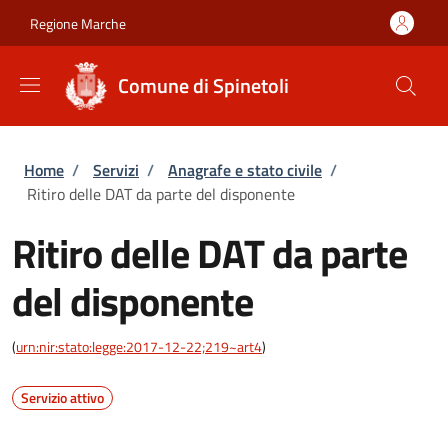
Salta al contenuto principale
Skip to footer content
Regione Marche
Comune di Spinetoli
Briciole di pane
Home
/
Servizi
/
Anagrafe e stato civile
/
Ritiro delle DAT da parte del disponente
Ritiro delle DAT da parte
del disponente
(
urn:nir:stato:legge:2017-12-22;219~art4
)
Servizio attivo