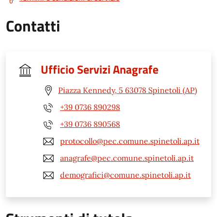
Contatti
Ufficio Servizi Anagrafe
Piazza Kennedy, 5 63078 Spinetoli (AP)
+39 0736 890298
+39 0736 890568
protocollo@pec.comune.spinetoli.ap.it
anagrafe@pec.comune.spinetoli.ap.it
demografici@comune.spinetoli.ap.it