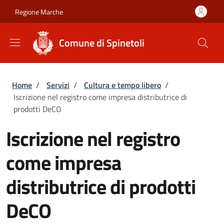
Salta al contenuto principale
Skip to footer content
Regione Marche
Comune di Spinetoli
Briciole di pane
Home
/
Servizi
/
Cultura e tempo libero
/
Iscrizione nel registro come impresa distributrice di
prodotti DeCO
Iscrizione nel registro
come impresa
distributrice di prodotti
DeCO