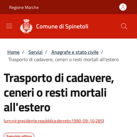
Salta al contenuto principale
Skip to footer content
Regione Marche
Comune di Spinetoli
Briciole di pane
Home
/
Servizi
/
Anagrafe e stato civile
/
Trasporto di cadavere, ceneri o resti mortali all'estero
Trasporto di cadavere,
ceneri o resti mortali
all'estero
(
urn:nir:presidente.repubblica:decreto:1990-09-10;285
)
Servizio attivo