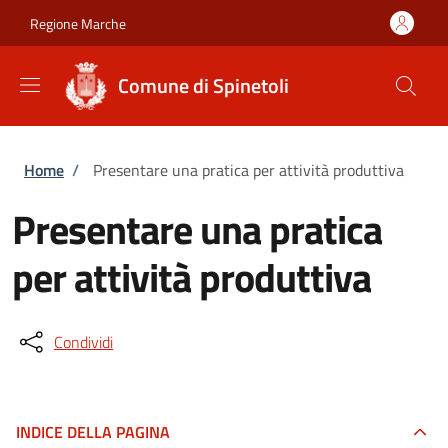
Salta al contenuto principale
Skip to footer content
Regione Marche
Comune di Spinetoli
Briciole di pane
Home
/
Presentare una pratica per attività produttiva
Presentare una pratica
per attività produttiva
Condividi
INDICE DELLA PAGINA