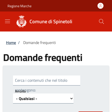
Salta al contenuto principale
Skip to footer content
Regione Marche
Comune di Spinetoli
Briciole di pane
Home
/
Domande frequenti
Domande frequenti
Cerca i contenuti che nel titolo
contengono:
Ambito