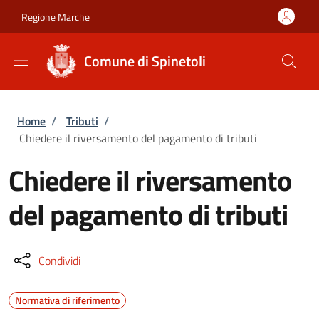
Salta al contenuto principale
Skip to footer content
Regione Marche
Comune di Spinetoli
Briciole di pane
Home
/
Tributi
/
Chiedere il riversamento del pagamento di tributi
Chiedere il riversamento
del pagamento di tributi
Condividi
Normativa di riferimento