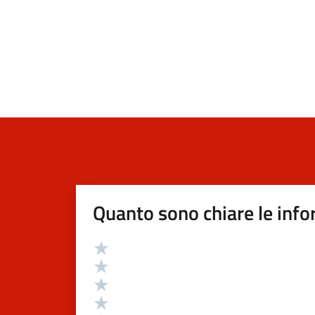
Quanto sono chiare le info
Valutazione
Valuta 5 stelle su 5
Valuta 4 stelle su 5
Valuta 3 stelle su 5
Valuta 2 stelle su 5