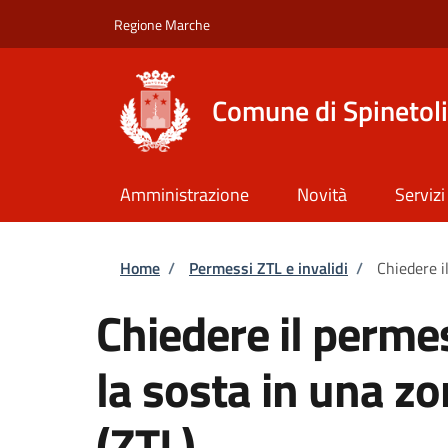
Salta al contenuto principale
Skip to footer content
Regione Marche
Comune di Spinetoli
Amministrazione
Novità
Servizi
Briciole di pane
Home
/
Permessi ZTL e invalidi
/
Chiedere il
Chiedere il permes
la sosta in una zo
(ZTL)