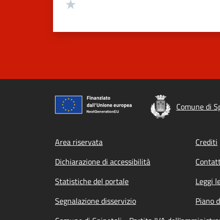
Valuta 1 stelle su 5
Comune di Sp
Footer menu
Area riservata
Crediti
Dichiarazione di accessibilità
Contatt
Statistiche del portale
Leggi l
Segnalazione disservizio
Piano d