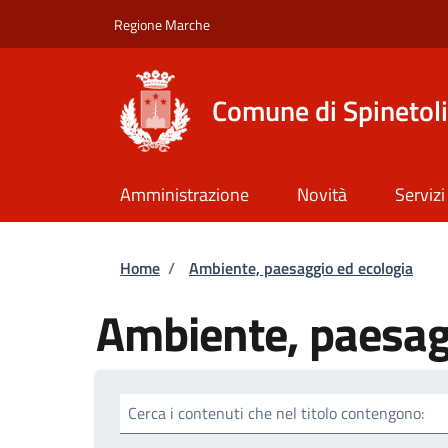
Salta al contenuto principale
Skip to footer content
Regione Marche
Comune di Spinetoli
Amministrazione
Novità
Servizi
Briciole di pane
Home
/
Ambiente, paesaggio ed ecologia
Ambiente, paesag
Cerca i contenuti che nel titolo contengono: