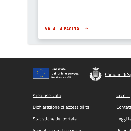
VAI ALLA PAGINA
Comune di Sp
Footer menu
Area riservata
Crediti
Dichiarazione di accessibilità
Contatt
Statistiche del portale
Leggi l
Segnalazione disservizio
Piano d