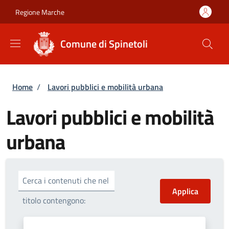
Salta al contenuto principale
Skip to footer content
Regione Marche
Comune di Spinetoli
Briciole di pane
Home
/
Lavori pubblici e mobilità urbana
Lavori pubblici e mobilità
urbana
Cerca i contenuti che nel
titolo contengono: