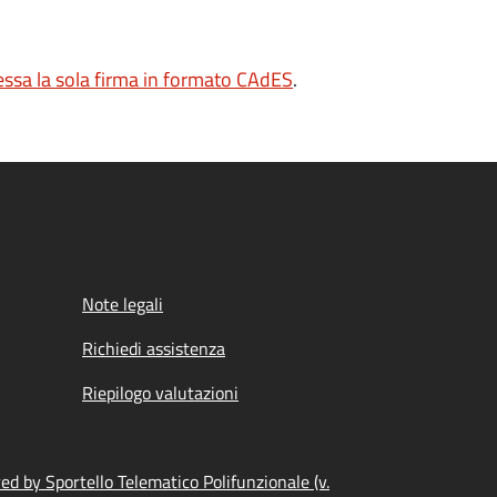
sa la sola firma in formato CAdES
.
Note legali
Richiedi assistenza
Riepilogo valutazioni
d by Sportello Telematico Polifunzionale (v.