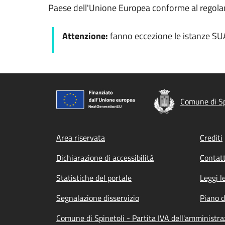
Paese dell'Unione Europea conforme al regol
Attenzione:
fanno eccezione le istanze SU
Comune di Sp
Footer menu
Area riservata
Crediti
Dichiarazione di accessibilità
Contatt
Statistiche del portale
Leggi l
Segnalazione disservizio
Piano d
Comune di Spinetoli - Partita IVA dell'amminist