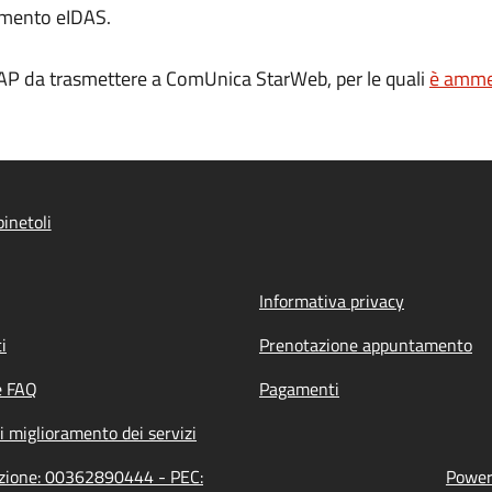
amento eIDAS.
AP da trasmettere a ComUnica StarWeb, per le quali
è ammes
inetoli
Informativa privacy
i
Prenotazione appuntamento
e FAQ
Pagamenti
i miglioramento dei servizi
razione: 00362890444 - PEC:
Powere