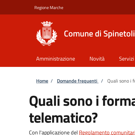
Salta al contenuto principale
Skip to footer content
Regione Marche
Comune di Spinetoli
Amministrazione
Novità
Servizi
Briciole di pane
Home
/
Domande frequenti
/
Quali sono i f
Quali sono i forma
telematico?
Con l'applicazione del
Regolamento comunitari