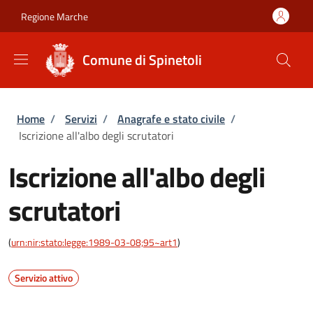
Salta al contenuto principale
Skip to footer content
Regione Marche
Comune di Spinetoli
Briciole di pane
Home
/
Servizi
/
Anagrafe e stato civile
/
Iscrizione all'albo degli scrutatori
Iscrizione all'albo degli
scrutatori
(
urn:nir:stato:legge:1989-03-08;95~art1
)
Servizio attivo