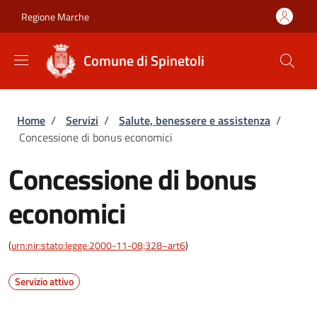
Salta al contenuto principale
Skip to footer content
Regione Marche
Comune di Spinetoli
Briciole di pane
Home
/
Servizi
/
Salute, benessere e assistenza
/
Concessione di bonus economici
Concessione di bonus
economici
(
urn:nir:stato:legge:2000-11-08;328~art6
)
Servizio attivo