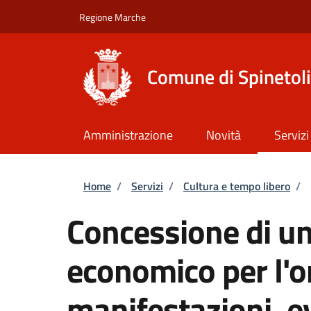
Salta al contenuto principale
Skip to footer content
Regione Marche
Comune di Spinetoli
Amministrazione
Novità
Servizi
Briciole di pane
Home
/
Servizi
/
Cultura e tempo libero
/
Concessione di un
economico per l'o
manifestazioni, ev