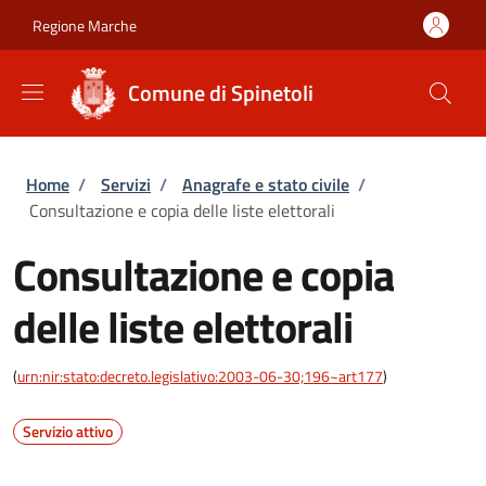
Salta al contenuto principale
Skip to footer content
Regione Marche
Comune di Spinetoli
Briciole di pane
Home
/
Servizi
/
Anagrafe e stato civile
/
Consultazione e copia delle liste elettorali
Consultazione e copia
delle liste elettorali
(
urn:nir:stato:decreto.legislativo:2003-06-30;196~art177
)
Servizio attivo