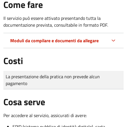
Come fare
Il servizio può essere attivato presentando tutta la
documentazione prevista, consultabile in formato PDF.
Moduli da compilare e documenti da allegare
Costi
Tipo di pagamento
Importo
La presentazione della pratica non prevede alcun
pagamento
Cosa serve
Per accedere al servizio, assicurati di avere:
SPID (sistema pubblico di identità digitale), carta