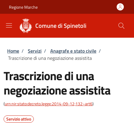
Salta al contenuto principale
Skip to footer content
Regione Marche
Comune di Spinetoli
Briciole di pane
Home
/
Servizi
/
Anagrafe e stato civile
/
Trascrizione di una negoziazione assistita
Trascrizione di una
negoziazione assistita
(
urn:nir:stato:decreto.legge:2014-09-12;132~art6
)
Servizio attivo