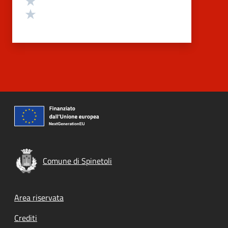
Valuta 1 stelle su 5
Comune di Spinetoli
Footer menu
Area riservata
Crediti