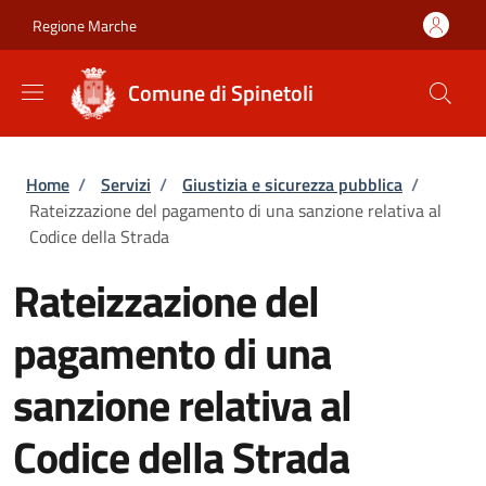
Salta al contenuto principale
Skip to footer content
Regione Marche
Comune di Spinetoli
Briciole di pane
Home
/
Servizi
/
Giustizia e sicurezza pubblica
/
Rateizzazione del pagamento di una sanzione relativa al
Codice della Strada
Rateizzazione del
pagamento di una
sanzione relativa al
Codice della Strada