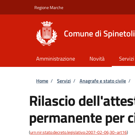
Salta al contenuto principale
Skip to footer content
Regione Marche
Comune di Spinetoli
Amministrazione
Novità
Servizi
Briciole di pane
Home
/
Servizi
/
Anagrafe e stato civile
/
Rilascio dell'atte
permanente per ci
(
urn:nir:stato:decreto.legislativo:2007-02-06;30~art16
)