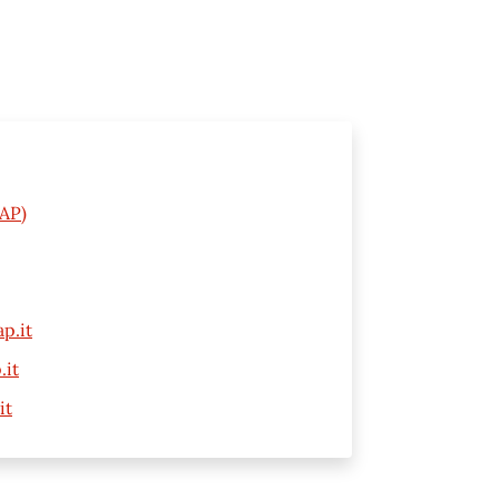
(AP)
p.it
.it
it