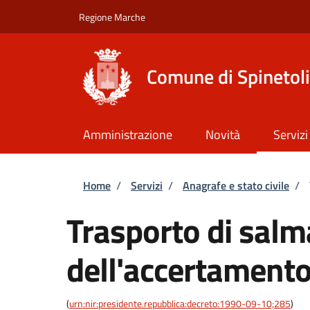
Salta al contenuto principale
Skip to footer content
Regione Marche
Comune di Spinetoli
Amministrazione
Novità
Servizi
Briciole di pane
Home
/
Servizi
/
Anagrafe e stato civile
/
Trasporto di salm
dell'accertamento
(
urn:nir:presidente.repubblica:decreto:1990-09-10;285
)