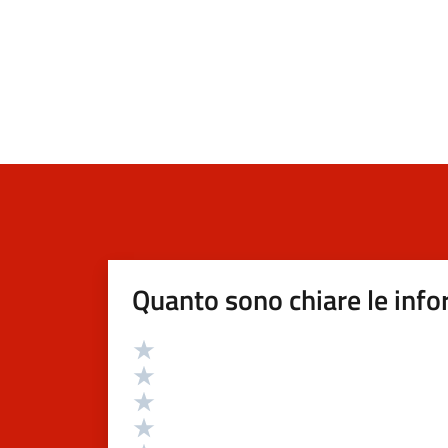
Quanto sono chiare le info
Valutazione
Valuta 5 stelle su 5
Valuta 4 stelle su 5
Valuta 3 stelle su 5
Valuta 2 stelle su 5