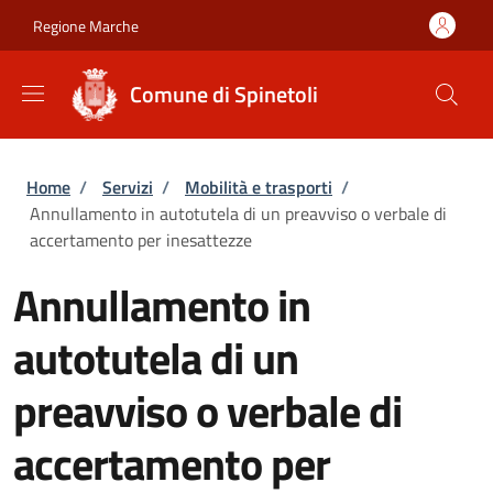
Salta al contenuto principale
Skip to footer content
Regione Marche
Comune di Spinetoli
Briciole di pane
Home
/
Servizi
/
Mobilità e trasporti
/
Annullamento in autotutela di un preavviso o verbale di
accertamento per inesattezze
Annullamento in
autotutela di un
preavviso o verbale di
accertamento per