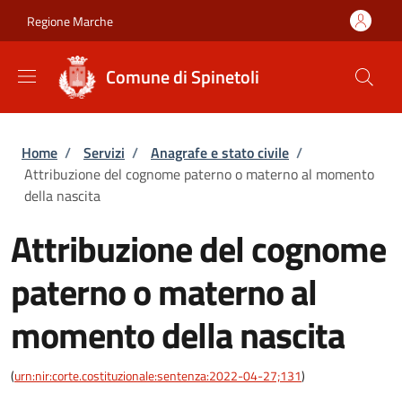
Salta al contenuto principale
Skip to footer content
Regione Marche
Comune di Spinetoli
Briciole di pane
Home
/
Servizi
/
Anagrafe e stato civile
/
Attribuzione del cognome paterno o materno al momento
della nascita
Attribuzione del cognome
paterno o materno al
momento della nascita
(
urn:nir:corte.costituzionale:sentenza:2022-04-27;131
)