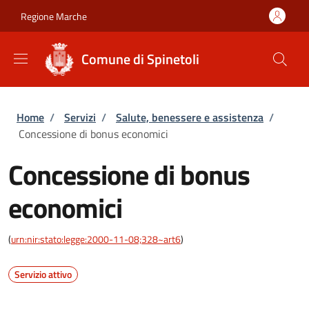
Salta al contenuto principale
Skip to footer content
Regione Marche
Comune di Spinetoli
Briciole di pane
Home
/
Servizi
/
Salute, benessere e assistenza
/
Concessione di bonus economici
Concessione di bonus
economici
(
urn:nir:stato:legge:2000-11-08;328~art6
)
Servizio attivo