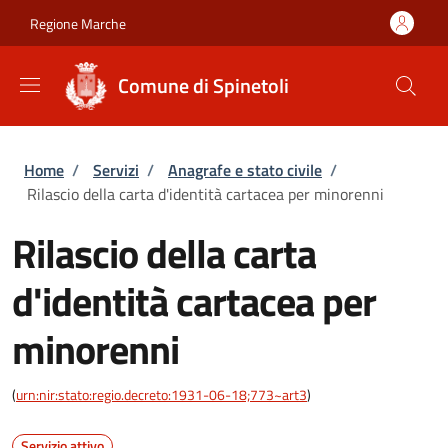
Salta al contenuto principale
Skip to footer content
Regione Marche
Comune di Spinetoli
Briciole di pane
Home
/
Servizi
/
Anagrafe e stato civile
/
Rilascio della carta d'identità cartacea per minorenni
Rilascio della carta
d'identità cartacea per
minorenni
(
urn:nir:stato:regio.decreto:1931-06-18;773~art3
)
Servizio attivo