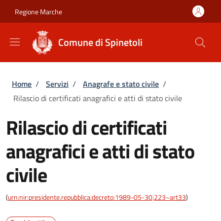
Salta al contenuto principale
Skip to footer content
Regione Marche
Comune di Spinetoli
Briciole di pane
Home
/
Servizi
/
Anagrafe e stato civile
/
Rilascio di certificati anagrafici e atti di stato civile
Rilascio di certificati
anagrafici e atti di stato
civile
(
urn:nir:presidente.repubblica:decreto:1989-05-30;223~art33
)