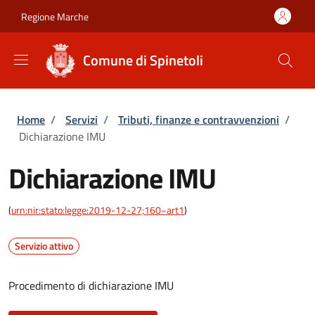
Salta al contenuto principale
Skip to footer content
Regione Marche
Comune di Spinetoli
Briciole di pane
Home
/
Servizi
/
Tributi, finanze e contravvenzioni
/
Dichiarazione IMU
Dichiarazione IMU
(
urn:nir:stato:legge:2019-12-27;160~art1
)
Servizio attivo
Procedimento di dichiarazione IMU