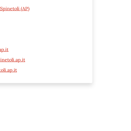
Spinetoli (AP)
p.it
etoli.ap.it
li.ap.it