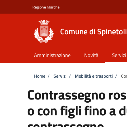
Salta al contenuto principale
Skip to footer content
Regione Marche
Comune di Spinetoli
Amministrazione
Novità
Servizi
Briciole di pane
Home
/
Servizi
/
Mobilità e trasporti
/
Con
Contrassegno ros
o con figli fino a 
contrassegno