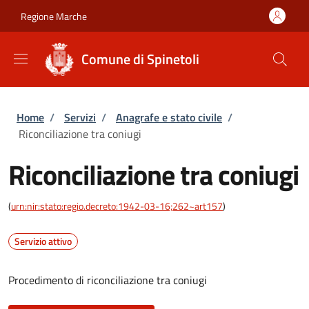
Salta al contenuto principale
Skip to footer content
Regione Marche
Comune di Spinetoli
Briciole di pane
Home
/
Servizi
/
Anagrafe e stato civile
/
Riconciliazione tra coniugi
Riconciliazione tra coniugi
(
urn:nir:stato:regio.decreto:1942-03-16;262~art157
)
Servizio attivo
Procedimento di riconciliazione tra coniugi