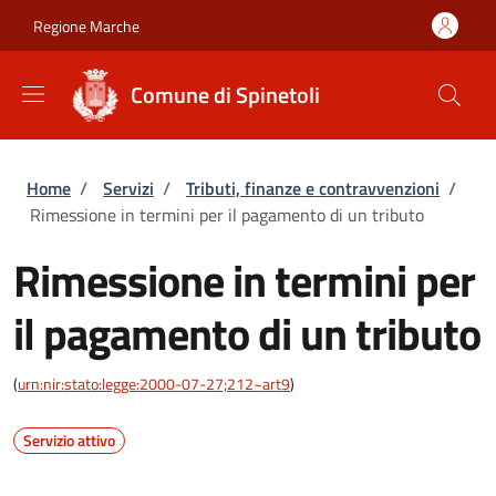
Salta al contenuto principale
Skip to footer content
Regione Marche
Comune di Spinetoli
Briciole di pane
Home
/
Servizi
/
Tributi, finanze e contravvenzioni
/
Rimessione in termini per il pagamento di un tributo
Rimessione in termini per
il pagamento di un tributo
(
urn:nir:stato:legge:2000-07-27;212~art9
)
Servizio attivo