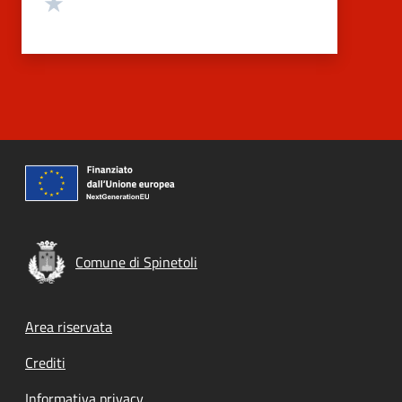
Valuta 1 stelle su 5
Comune di Spinetoli
Footer menu
Area riservata
Crediti
Informativa privacy