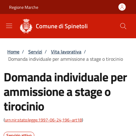
Salta al contenuto principale
Skip to footer content
Regione Marche
Comune di Spinetoli
Briciole di pane
Home
/
Servizi
/
Vita lavorativa
/
Domanda individuale per ammissione a stage o tirocinio
Domanda individuale per
ammissione a stage o
tirocinio
(
urn:nir:stato:legge:1997-06-24;196~art18
)
Servizio attivo