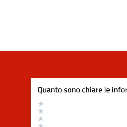
Quanto sono chiare le info
Valutazione
Valuta 5 stelle su 5
Valuta 4 stelle su 5
Valuta 3 stelle su 5
Valuta 2 stelle su 5