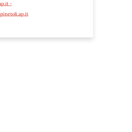
p.it -
inetoli.ap.it