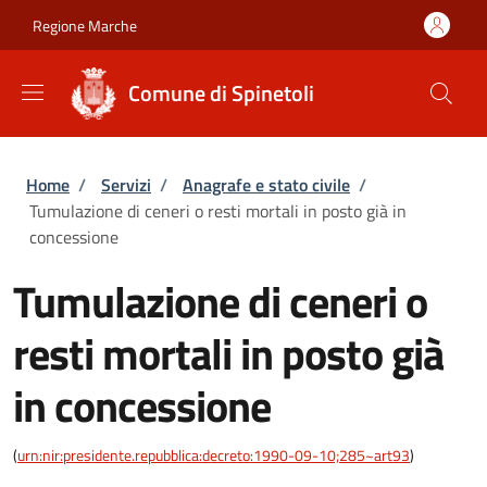
Salta al contenuto principale
Skip to footer content
Regione Marche
Comune di Spinetoli
Briciole di pane
Home
/
Servizi
/
Anagrafe e stato civile
/
Tumulazione di ceneri o resti mortali in posto già in
concessione
Tumulazione di ceneri o
resti mortali in posto già
in concessione
(
urn:nir:presidente.repubblica:decreto:1990-09-10;285~art93
)