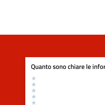
Quanto sono chiare le info
Valutazione
Valuta 5 stelle su 5
Valuta 4 stelle su 5
Valuta 3 stelle su 5
Valuta 2 stelle su 5
Valuta 1 stelle su 5